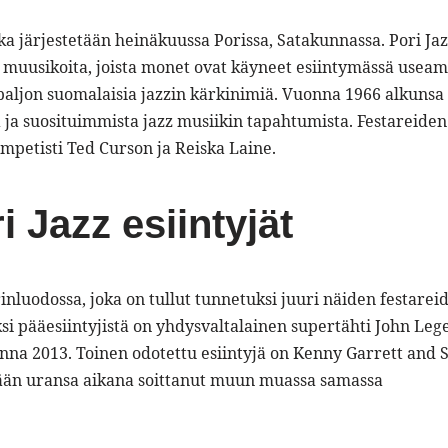
joka järjestetään heinäkuussa Porissa, Satakunnassa. Pori Ja
a muusikoita, joista monet ovat käyneet esiintymässä usea
paljon suomalaisia jazzin kärkinimiä. Vuonna 1966 alkunsa
a suosituimmista jazz musiikin tapahtumista. Festareiden
umpetisti Ted Curson ja Reiska Laine.
i Jazz esiintyjät
rinluodossa, joka on tullut tunnetuksi juuri näiden festarei
 pääesiintyjistä on yhdysvaltalainen supertähti John Leg
nna 2013. Toinen odotettu esiintyjä on Kenny Garrett and 
ään uransa aikana soittanut muun muassa samassa