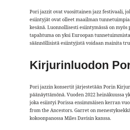
Pori jazzit ovat vuosittainen jazz festivaali, 
esiintyjät ovat olleet maailman tunnetuimpi
kesänä. Luonnollisesti esiintymässä on myös 
tapahtuma on yksi Euroopan tunnetuimmista j
säännöllisistä esiintyjistä voidaan mainita tr
Kirjurinluodon Por
Pori jazzin konsertit järjestetään Porin Kirju
päänäyttämönä. Vuoden 2022 heinäkuussa yksi
joka esiintyi Porissa ensimmäisen kerran vuo
from the Ancestors. Garret on menestyksekk
kokoonpanossa Miles Davisin kanssa.