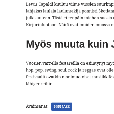
Lewis Capaldi kuuluu viime vuosien suurimpi
lahjakas laulaja lauluntekijä ponnisti Skotl
julkisuuteen. Tästä eteenpäin miehen suosio
Kirjurinluotoon. Näitä ovat muiden muassa 
Myös muuta kuin 
Vuosien varrella festareilla on esiintynyt my
hop, pop. swing, soul, rock ja reggae ovat oll
festivaalit ovatkin monimuotoiset musiikkifest
lähigenreihin.
Avainsanat:
PORI JAZZ