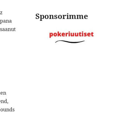
zz
Sponsorimme
mpana
 saanut
den
end,
Sounds