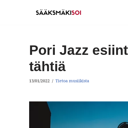
Siirry
suoraan
sisältöön
Pori Jazz esiin
tähtiä
13/01/2022
Tietoa musiikista