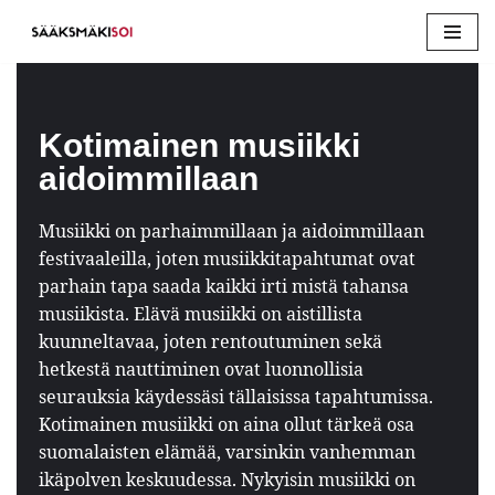
Siirry
suoraan
sisältöön
Kotimainen musiikki
aidoimmillaan
Musiikki on parhaimmillaan ja aidoimmillaan
festivaaleilla, joten musiikkitapahtumat ovat
parhain tapa saada kaikki irti mistä tahansa
musiikista. Elävä musiikki on aistillista
kuunneltavaa, joten rentoutuminen sekä
hetkestä nauttiminen ovat luonnollisia
seurauksia käydessäsi tällaisissa tapahtumissa.
Kotimainen musiikki on aina ollut tärkeä osa
suomalaisten elämää, varsinkin vanhemman
ikäpolven keskuudessa. Nykyisin musiikki on