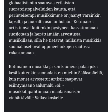
globaalisti niin saatavaa erilaisten
suoratoistopalveluiden kautta, että
perinteisempi musiikkimme on jäänyt varsinkin
lapsilta ja nuorilta osin unholaan. Kotimaiset
artistit ovat kuitenkin pystyneet kasvattamaan
suosiotaan ja herättämään arvostusta
musiikillaan, sillä he tietävät, millaista musiikkia
suomalaiset ovat oppineet aikojen saatossa
rakastamaan.
Kotimainen musiikki ja sen kauneus palaa joka
kesä kuitenkin suomalaisten mieliin Sääksmäellä,
kun monet arvostetut artistit saapuvat
esiintymään Sääksmäki Soi! -
musiikkitapahtumaan maalaismaisen
viehättävälle Valkeakoskelle.