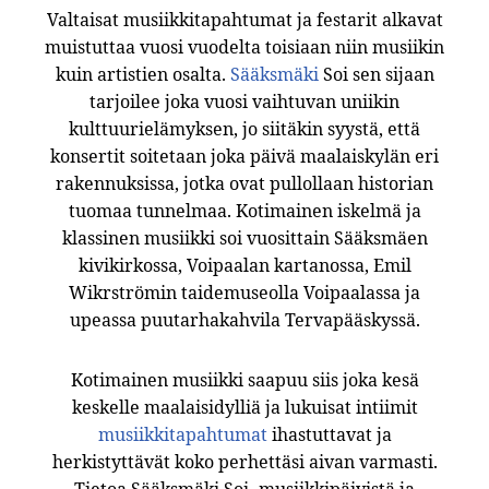
Valtaisat musiikkitapahtumat ja festarit alkavat
muistuttaa vuosi vuodelta toisiaan niin musiikin
kuin artistien osalta.
Sääksmäki
Soi sen sijaan
tarjoilee joka vuosi vaihtuvan uniikin
kulttuurielämyksen, jo siitäkin syystä, että
konsertit soitetaan joka päivä maalaiskylän eri
rakennuksissa, jotka ovat pullollaan historian
tuomaa tunnelmaa. Kotimainen iskelmä ja
klassinen musiikki soi vuosittain Sääksmäen
kivikirkossa, Voipaalan kartanossa, Emil
Wikrströmin taidemuseolla Voipaalassa ja
upeassa puutarhakahvila Tervapääskyssä.
Kotimainen musiikki saapuu siis joka kesä
keskelle maalaisidylliä ja lukuisat intiimit
musiikkitapahtumat
ihastuttavat ja
herkistyttävät koko perhettäsi aivan varmasti.