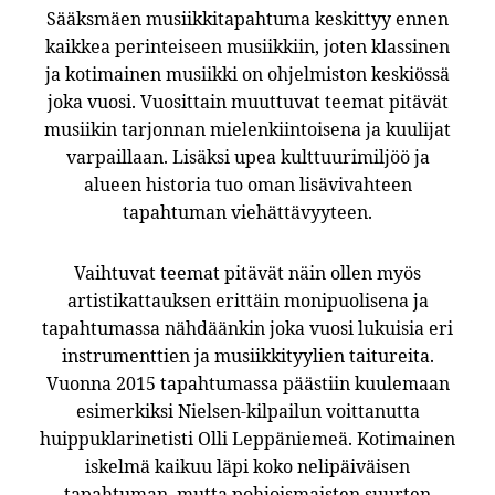
Sääksmäen musiikkitapahtuma keskittyy ennen
kaikkea perinteiseen musiikkiin, joten klassinen
ja kotimainen musiikki on ohjelmiston keskiössä
joka vuosi. Vuosittain muuttuvat teemat pitävät
musiikin tarjonnan mielenkiintoisena ja kuulijat
varpaillaan. Lisäksi upea kulttuurimiljöö ja
alueen historia tuo oman lisävivahteen
tapahtuman viehättävyyteen.
Vaihtuvat teemat pitävät näin ollen myös
artistikattauksen erittäin monipuolisena ja
tapahtumassa nähdäänkin joka vuosi lukuisia eri
instrumenttien ja musiikkityylien taitureita.
Vuonna 2015 tapahtumassa päästiin kuulemaan
esimerkiksi Nielsen-kilpailun voittanutta
huippuklarinetisti Olli Leppäniemeä. Kotimainen
iskelmä kaikuu läpi koko nelipäiväisen
tapahtuman, mutta pohjoismaisten suurten