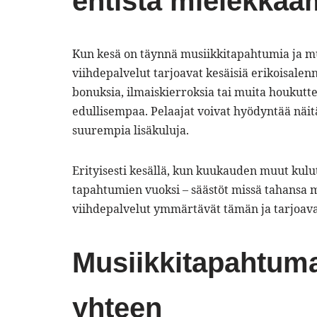
entistä mielekkä
Kun kesä on täynnä musiikkitapahtumia ja muu
viihdepalvelut tarjoavat kesäisiä erikoisalen
bonuksia, ilmaiskierroksia tai muita houkutte
edullisempaa. Pelaajat voivat hyödyntää näi
suurempia lisäkuluja.
Erityisesti kesällä, kun kuukauden muut kulut
tapahtumien vuoksi – säästöt missä tahansa m
viihdepalvelut ymmärtävät tämän ja tarjoavat
Musiikkitapahtumat
yhteen