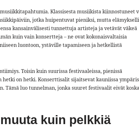
musiikkitapahtumia. Klassisesta musiikista kiinnostuneet v
iikkipäiviin, jotka huipentuvat pieniksi, mutta elämykselli
ensa kansainvälisesti tunnettuja artisteja ja vetävät väkeä
män kuin vain konsertteja – ne ovat kokonaisvaltaisia
iiseen luontoon, ystäville tapamiseen ja hetkellistä
iimiys. Toisin kuin suurissa festivaaleissa, pienissä
n hetki on hetki. Konserttisalit sijaitsevat kauniissa ympäris
iaan. Tämä luo tunnelman, jonka suuret festivaalit eivät kosk
 muuta kuin pelkkiä