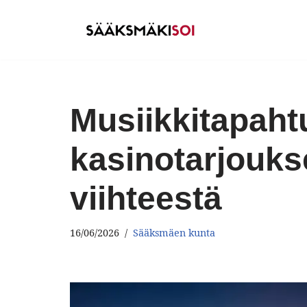
Siirry
suoraan
sisältöön
Musiikkitapaht
kasinotarjoukse
viihteestä
16/06/2026
Sääksmäen kunta