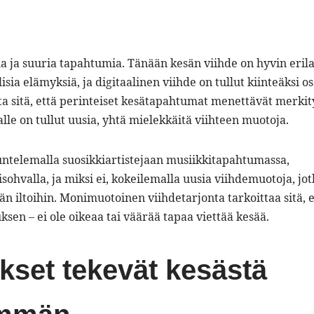
a ja suuria tapahtumia. Tänään kesän viihde on hyvin erila
ia elämyksiä, ja digitaalinen viihde on tullut kiinteäksi os
ta sitä, että perinteiset kesätapahtumat menettävät merki
lle on tullut uusia, yhtä mielekkäitä viihteen muotoja.
uuntelemalla suosikkiartistejaan musiikkitapahtumassa,
ohvalla, ja miksi ei, kokeilemalla uusia viihdemuotoja, jot
än iltoihin. Monimuotoinen viihdetarjonta tarkoittaa sitä, e
sen – ei ole oikeaa tai väärää tapaa viettää kesää.
kset tekevät kesästä