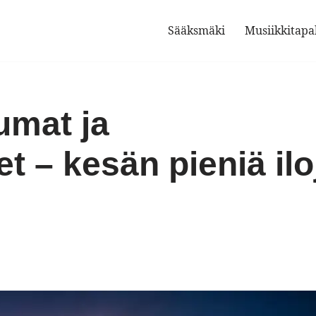
Sääksmäki
Musiikkitap
umat ja
t – kesän pieniä ilo