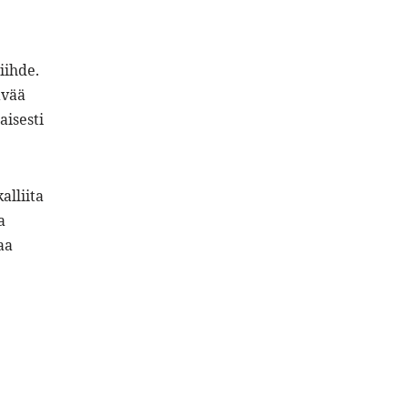
iihde.
ävää
aisesti
alliita
a
aa