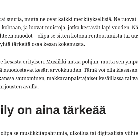
ai suuria, mutta ne ovat kaikki merkityksellisiä. Ne tuovat
a kohtaan, ja luovat muistoja, jotka kestävät läpi vuoden. N
teen muodot – olipa se sitten kotona rentoutumista tai uu
 yhtä tärkeitä osaa kesän kokemusta.
 kesästa erityisen. Musiikki antaa pohjan, mutta sen ympä
sä muodostavat kesän arvokkuuden. Tämä voi olla klassisen
 kanssa saunominen, makkaranpaistajaiset kesäillassa tai v
arjousten avulla.
ily on aina tärkeää
lipa se musiikkitapahtumia, ulkoilua tai digitaalista viiht