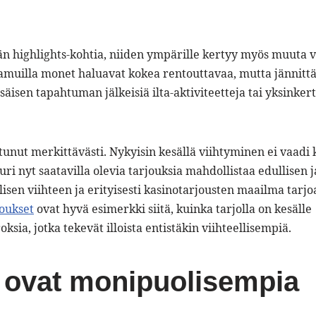
n highlights-kohtia, niiden ympärille kertyy myös muuta v
tamuilla monet haluavat kokea rentouttavaa, mutta jännitt
äisen tapahtuman jälkeisiä ilta-aktiviteetteja tai yksinkert
nut merkittävästi. Nykyisin kesällä viihtyminen ei vaadi k
uuri nyt saatavilla olevia tarjouksia mahdollistaa edullisen j
lisen viihteen ja erityisesti kasinotarjousten maailma tarjo
joukset
ovat hyvä esimerkki siitä, kuinka tarjolla on kesälle
ksia, jotka tekevät illoista entistäkin viihteellisempiä.
 ovat monipuolisempia