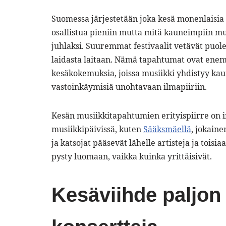
Suomessa järjestetään joka kesä monenlaisia 
osallistua pieniin mutta mitä kauneimpiin mus
juhlaksi. Suuremmat festivaalit vetävät puole
laidasta laitaan. Nämä tapahtumat ovat enem
kesäkokemuksia, joissa musiikki yhdistyy kaun
vastoinkäymisiä unohtavaan ilmapiiriin.
Kesän musiikkitapahtumien erityispiirre on int
musiikkipäivissä, kuten
Sääksmäellä
, jokaine
ja katsojat pääsevät lähelle artisteja ja tois
pysty luomaan, vaikka kuinka yrittäisivät.
Kesäviihde paljon