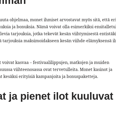
ämmän
ta ohjelmaa, monet ihmiset arvostavat myös sitä, että eri
nuksia ja bonuksia. Nämä voivat olla esimerkiksi ensitallet
levia tarjouksia, jotka tekevät kesän viihtymisestä entistäk
tä tarjouksia maksimoidakseen kesän viihde-elämyksensä i
 voivat kasvaa – festivaalilippujen, matkojen ja muiden
uussa viihteenosassa ovat tervetulleita. Monet kasinot ja
 kesäksi erityisiä kampanjoita ja bonuspaketteja.
 ja pienet ilot kuuluvat