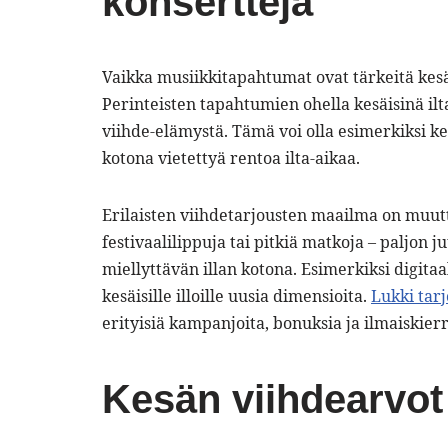
konsertteja
Vaikka musiikkitapahtumat ovat tärkeitä kesä
Perinteisten tapahtumien ohella kesäisinä il
viihde-elämystä. Tämä voi olla esimerkiksi kes
kotona vietettyä rentoa ilta-aikaa.
Erilaisten viihdetarjousten maailma on muuttu
festivaalilippuja tai pitkiä matkoja – paljon j
miellyttävän illan kotona. Esimerkiksi digitaa
kesäisille illoille uusia dimensioita.
Lukki tar
erityisiä kampanjoita, bonuksia ja ilmaiskierro
Kesän viihdearvot