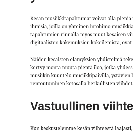
Kesän musiikkitapahtumat voivat olla pieniä t
ihmisiä, joilla on yhteinen intohimo musiikki
tapahtumien rinnalla myös muut kesäisen viih
digitaalisten kokemuksien kokeilemista, ovat
Näiden kesäisten elämyksien yhdistelmä tekee
kertyy monta muuta pientä iloa, jotka yhdes
musiikin kuuntelu musiikkipäivillä, ystävien
rentoutuminen kotosalla herkullisten viihdet
Vastuullinen viihte
Kun keskustelemme kesän viihteestä laajasti, o