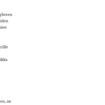
 yhteen
äiden
sien
rille
aikka
een, on