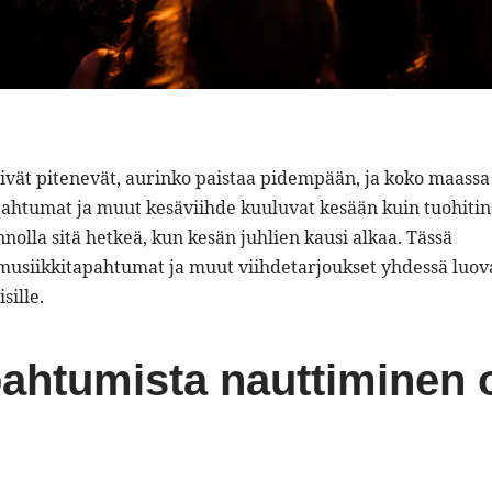
äivät pitenevät, aurinko paistaa pidempään, ja koko maassa
pahtumat ja muut kesäviihde kuuluvat kesään kuin tuohitina
olla sitä hetkeä, kun kesän juhlien kausi alkaa. Tässä
 musiikkitapahtumat ja muut viihdetarjoukset yhdessä luov
sille.
ahtumista nauttiminen 