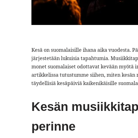
Kesä on suomalaisille ihana aika vuodesta. P
järjestetään lukuisia tapahtumia. Musiikkita
monet suomalaiset odottavat kevään myötä inn
artikkelissa tutustumme siihen, miten kesän
täydellisiä kesäpäiviä kaikenikäisille suomalai
Kesän musiikkitap
perinne