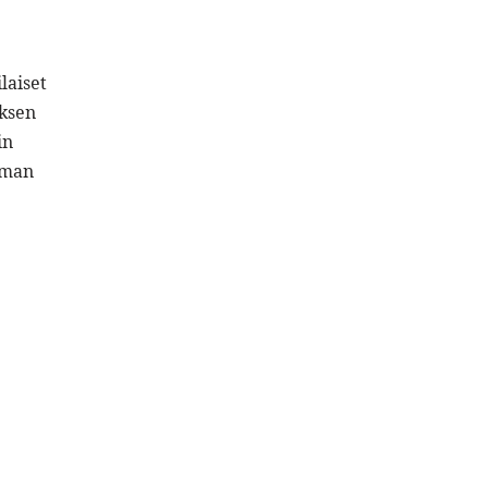
laiset
uksen
in
lman