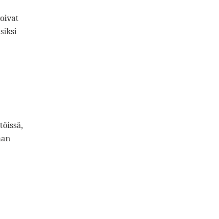
oivat
siksi
töissä,
aan