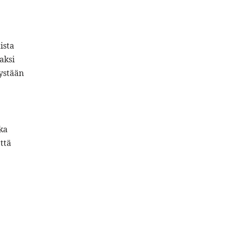
ista
aksi
tystään
ka
ttä