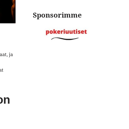
Sponsorimme
at, ja
at
on