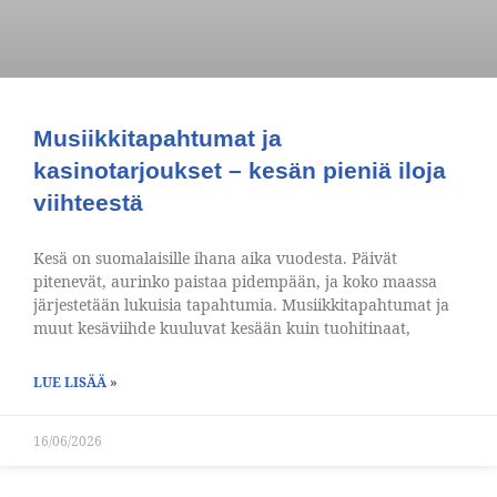
Musiikkitapahtumat ja
kasinotarjoukset – kesän pieniä iloja
viihteestä
Kesä on suomalaisille ihana aika vuodesta. Päivät
pitenevät, aurinko paistaa pidempään, ja koko maassa
järjestetään lukuisia tapahtumia. Musiikkitapahtumat ja
muut kesäviihde kuuluvat kesään kuin tuohitinaat,
LUE LISÄÄ »
16/06/2026