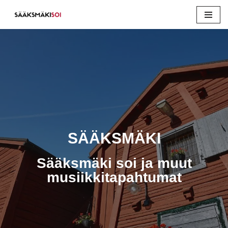
Siirry
suoraan
sisältöön
SÄÄKSMÄKI
Sääksmäki soi ja muut
musiikkitapahtumat