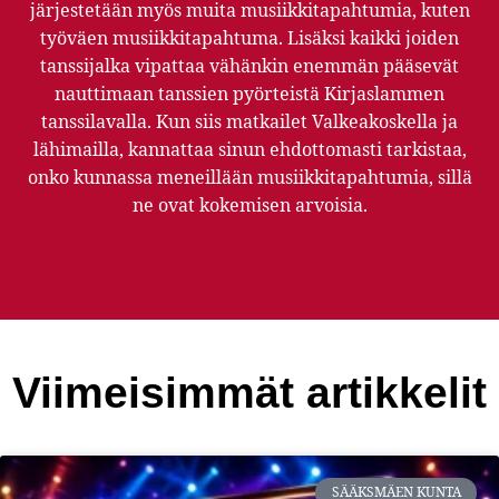
järjestetään myös muita musiikkitapahtumia, kuten
työväen musiikkitapahtuma. Lisäksi kaikki joiden
tanssijalka vipattaa vähänkin enemmän pääsevät
nauttimaan tanssien pyörteistä Kirjaslammen
tanssilavalla. Kun siis matkailet Valkeakoskella ja
lähimailla, kannattaa sinun ehdottomasti tarkistaa,
onko kunnassa meneillään musiikkitapahtumia, sillä
ne ovat kokemisen arvoisia.
Viimeisimmät artikkelit
SÄÄKSMÄEN KUNTA