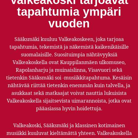
Valkeakoski tarjoavat
tapahtumia ympäri
vuoden
Sääksmäki kuuluu Valkeakoskeen, joka tarjoaa
tapahtumia, tekemistä ja näkemistä kaikenikäisille
suomalaisille. Suosituimpia nähtävyyksiä
Valkeakoskella ovat Kauppilanmäen ulkomuseo,
Rapolanharju ja muinaislinna, Visavuori sekä
tietenkin Sääksmäki soi -musiikkitapahtuma. Kesäisin
nähtävää riittää tietenkin enemmän kuin talvella, ja
asukkaat sekä matkaajat voivat nauttia lukuisista
Valkeakoskella sijaitsevista uimarannoista, jotka ovat
pääasiassa hyvin hoidettuja.
Valkeakoski, Sääksmäki ja klassinen kotimainen
musiikki kuuluvat kieltämättä yhteen. Valkeakoskella