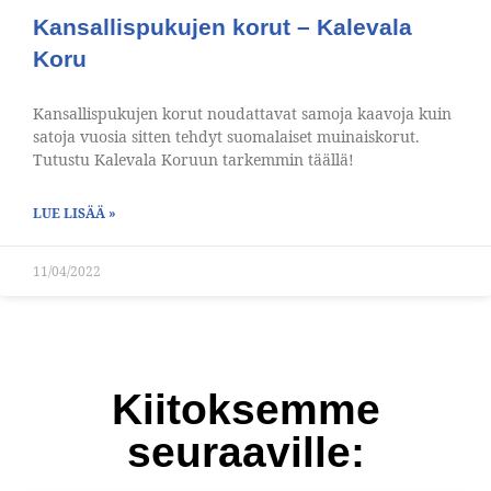
Kansallispukujen korut – Kalevala
Koru
Kansallispukujen korut noudattavat samoja kaavoja kuin
satoja vuosia sitten tehdyt suomalaiset muinaiskorut.
Tutustu Kalevala Koruun tarkemmin täällä!
LUE LISÄÄ »
11/04/2022
Kiitoksemme
seuraaville: